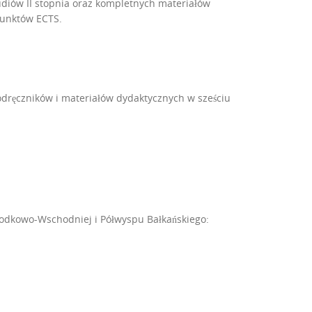
diów II stopnia oraz kompletnych materiałów
punktów ECTS.
dręczników i materiałów dydaktycznych w sześciu
Środkowo-Wschodniej i Półwyspu Bałkańskiego: