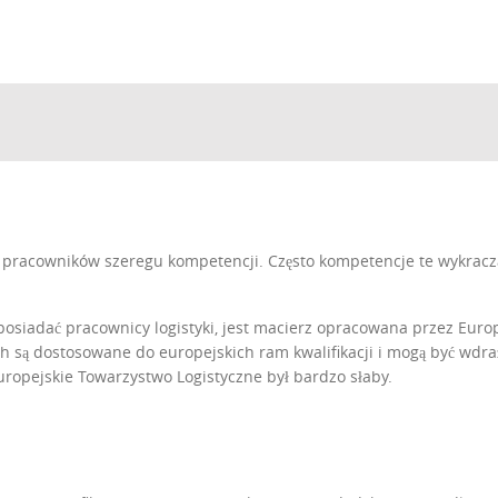
racowników szeregu kompetencji. Często kompetencje te wykracza
posiadać pracownicy logistyki, jest macierz opracowana przez Euro
ch są dostosowane do europejskich ram kwalifikacji i mogą być wdra
uropejskie Towarzystwo Logistyczne był bardzo słaby.