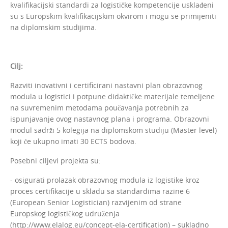
kvalifikacijski standardi za logističke kompetencije usklađeni
su s Europskim kvalifikacijskim okvirom i mogu se primijeniti
na diplomskim studijima.
Cilj:
Razviti inovativni i certificirani nastavni plan obrazovnog
modula u logistici i potpune didaktičke materijale temeljene
na suvremenim metodama poučavanja potrebnih za
ispunjavanje ovog nastavnog plana i programa. Obrazovni
modul sadrži 5 kolegija na diplomskom studiju (Master level)
koji će ukupno imati 30 ECTS bodova.
Posebni ciljevi projekta su:
- osigurati prolazak obrazovnog modula iz logistike kroz
proces certifikacije u skladu sa standardima razine 6
(European Senior Logistician) razvijenim od strane
Europskog logističkog udruženja
(http://www.elalog.eu/concept-ela-certification) – sukladno