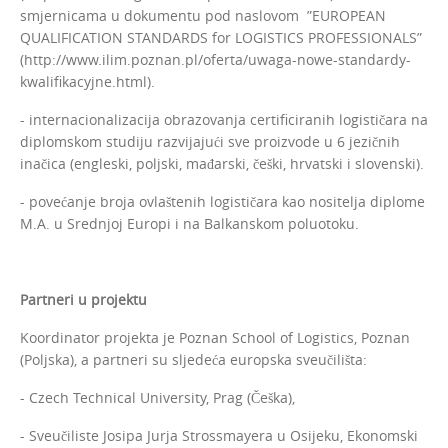
smjernicama u dokumentu pod naslovom ”EUROPEAN
QUALIFICATION STANDARDS for LOGISTICS PROFESSIONALS”
(http://www.ilim.poznan.pl/oferta/uwaga-nowe-standardy-
kwalifikacyjne.html).
- internacionalizacija obrazovanja certificiranih logističara na
diplomskom studiju razvijajući sve proizvode u 6 jezičnih
inačica (engleski, poljski, mađarski, češki, hrvatski i slovenski).
- povećanje broja ovlaštenih logističara kao nositelja diplome
M.A. u Srednjoj Europi i na Balkanskom poluotoku.
Partneri u projektu
Koordinator projekta je Poznan School of Logistics, Poznan
(Poljska), a partneri su sljedeća europska sveučilišta:
- Czech Technical University, Prag (Češka),
- Sveučiliste Josipa Jurja Strossmayera u Osijeku, Ekonomski