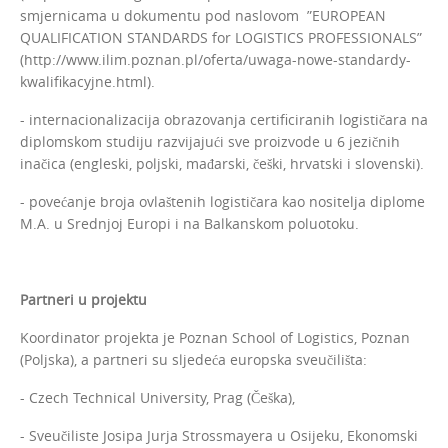
smjernicama u dokumentu pod naslovom ”EUROPEAN
QUALIFICATION STANDARDS for LOGISTICS PROFESSIONALS”
(http://www.ilim.poznan.pl/oferta/uwaga-nowe-standardy-
kwalifikacyjne.html).
- internacionalizacija obrazovanja certificiranih logističara na
diplomskom studiju razvijajući sve proizvode u 6 jezičnih
inačica (engleski, poljski, mađarski, češki, hrvatski i slovenski).
- povećanje broja ovlaštenih logističara kao nositelja diplome
M.A. u Srednjoj Europi i na Balkanskom poluotoku.
Partneri u projektu
Koordinator projekta je Poznan School of Logistics, Poznan
(Poljska), a partneri su sljedeća europska sveučilišta:
- Czech Technical University, Prag (Češka),
- Sveučiliste Josipa Jurja Strossmayera u Osijeku, Ekonomski