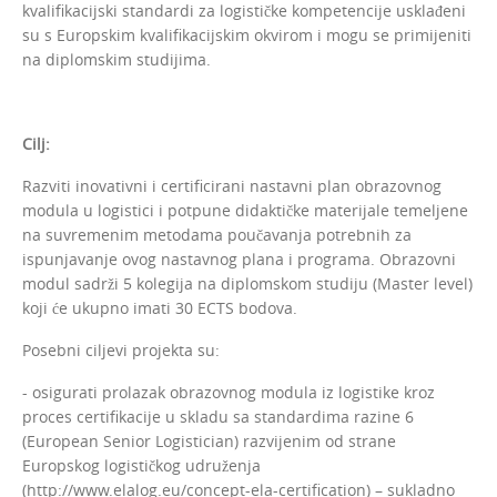
kvalifikacijski standardi za logističke kompetencije usklađeni
su s Europskim kvalifikacijskim okvirom i mogu se primijeniti
na diplomskim studijima.
Cilj:
Razviti inovativni i certificirani nastavni plan obrazovnog
modula u logistici i potpune didaktičke materijale temeljene
na suvremenim metodama poučavanja potrebnih za
ispunjavanje ovog nastavnog plana i programa. Obrazovni
modul sadrži 5 kolegija na diplomskom studiju (Master level)
koji će ukupno imati 30 ECTS bodova.
Posebni ciljevi projekta su:
- osigurati prolazak obrazovnog modula iz logistike kroz
proces certifikacije u skladu sa standardima razine 6
(European Senior Logistician) razvijenim od strane
Europskog logističkog udruženja
(http://www.elalog.eu/concept-ela-certification) – sukladno