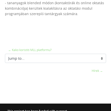
- tananyagok blended módon (kontaktórák és online oktatás
kombinációja) kerültek kialakításra az oktatási modul
programjában szereplő tantárgyak számára.
← Kako koristiti MLL platformu?
Jump to...
Hírek →