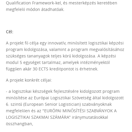
Qualification Framework-kel, és mesterképzés keretében
megfelelő módon átadhatóak.
Cél:
A projekt fő célja egy innovatív, minősített logisztikai képzési
program kidolgozása, valamint a program megvalósításához
szükséges tananyagok teljes körű kidolgozása. A képzési
modul 5 egységet tartalmaz, amelyek intézményektől
függően akár 30 ECTS kreditpontot is érhetnek.
A projekt konkrét céljai:
- a logisztikai készségek fejlesztésére kidolgozott program
minősítése az Európai Logisztikai Szövetség által kidolgozott
6. szintű (European Senior Logistician) szabványoknak
megfelelően és az "EURÓPAI MINŐSÍTÉSI SZABVÁNYOK A
LOGISZTIKAI SZAKMAI SZÁMÁRA" iránymutatásokkal
összhangban,