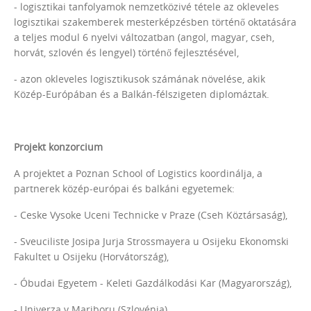
- logisztikai tanfolyamok nemzetközivé tétele az okleveles
logisztikai szakemberek mesterképzésben történő oktatására
a teljes modul 6 nyelvi változatban (angol, magyar, cseh,
horvát, szlovén és lengyel) történő fejlesztésével,
- azon okleveles logisztikusok számának növelése, akik
Közép-Európában és a Balkán-félszigeten diplomáztak.
Projekt konzorcium
A projektet a Poznan School of Logistics koordinálja, a
partnerek közép-európai és balkáni egyetemek:
- Ceske Vysoke Uceni Technicke v Praze (Cseh Köztársaság),
- Sveuciliste Josipa Jurja Strossmayera u Osijeku Ekonomski
Fakultet u Osijeku (Horvátország),
- Óbudai Egyetem - Keleti Gazdálkodási Kar (Magyarország),
- Univerza v Mariboru (Szlovénia).