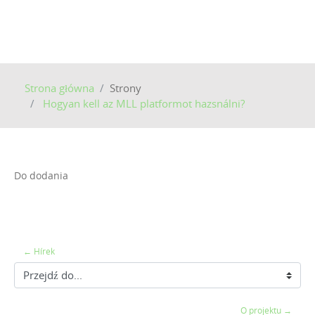
Strona główna
Strony
Hogyan kell az MLL platformot hazsnálni?
Do dodania
← Hírek
Przejdź do...
O projektu →