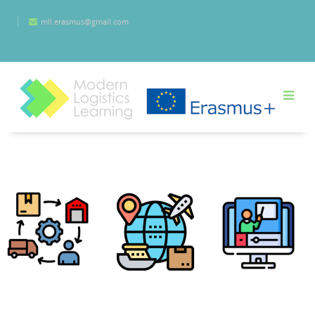
Przejdź do głównej zawartości
mll.erasmus@gmail.com